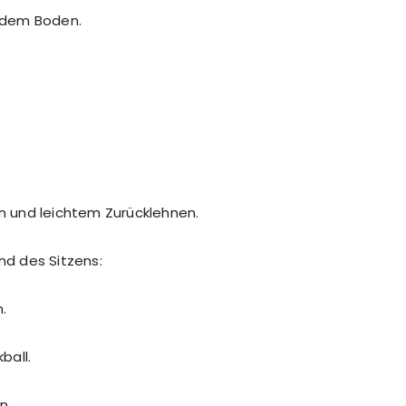
f dem Boden.
 und leichtem Zurücklehnen.
d des Sitzens:
.
ball.
n.